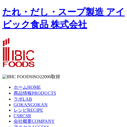
たれ・だし・スープ製造 アイ
ビック食品 株式会社
ISO22000取得
ホーム
HOME
商品情報
PRODUCTS
ラボ
LAB
GOKAN
GOKAN
レシピ
RECIPE
CSR
CSR
会社概要
COMPANY