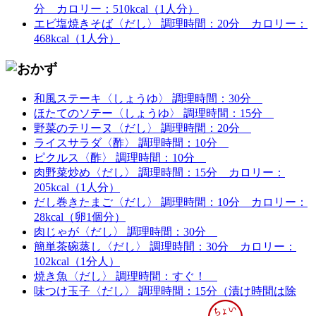
分
カロリー：510kcal（1人分）
エビ塩焼きそば〈だし〉
調理時間：20分
カロリー：
468kcal（1人分）
和風ステーキ〈しょうゆ〉
調理時間：30分
ほたてのソテー〈しょうゆ〉
調理時間：15分
野菜のテリーヌ〈だし〉
調理時間：20分
ライスサラダ〈酢〉
調理時間：10分
ピクルス〈酢〉
調理時間：10分
肉野菜炒め〈だし〉
調理時間：15分
カロリー：
205kcal（1人分）
だし巻きたまご〈だし〉
調理時間：10分
カロリー：
28kcal（卵1個分）
肉じゃが〈だし〉
調理時間：30分
簡単茶碗蒸し〈だし〉
調理時間：30分
カロリー：
102kcal（1分人）
焼き魚〈だし〉
調理時間：すぐ！
味つけ玉子〈だし〉
調理時間：15分（漬け時間は除