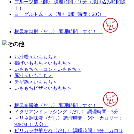
フルーツ酢〈酢〉
調理時間：10分（漬け込み時間除
く）
ヨーグルトムース〈酢〉
調理時間：20分
根昆布焼酎〈だし〉
調理時間：すぐ！
お汁粉＜いももち＞
揚げいももち＜いももち＞
いももちベーコン＜いももち＞
豚汁＜いももち＞
チゲ鍋＜いももち＞
いももちピザ＜いももち＞
根昆布醤油〈だし〉
調理時間：すぐ！
イタリアンドレッシング〈だし〉
調理時間：5分
マリネ調味液〈だし〉
調理時間：5分
カロリー：
92kcal（1人分）
ピリカラ中華だれ〈だし〉
調理時間：5分
カロリ