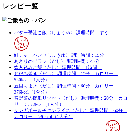
レシピ一覧
バター醤油ご飯〈しょうゆ〉
調理時間：すぐ！
鮭チャーハン〈しょうゆ〉
調理時間：15分
あさりのピラフ〈だし〉
調理時間：45分
炊き込みご飯〈だし〉
調理時間：1時間
お好み焼き〈だし〉
調理時間：15分
カロリー：
530kcal（1人分）
五目ちまき〈だし〉
調理時間：60分
カロリー：
376kcal（1合分）
春野菜の簡単リゾット〈だし〉
調理時間：20分
カロ
リー：372kcal（1人分）
シンガポールチキンライス〈だし〉
調理時間：60分
カロリー：530kcal（1人分）