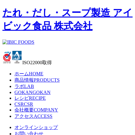
たれ・だし・スープ製造 アイ
ビック食品 株式会社
ISO22000取得
ホーム
HOME
商品情報
PRODUCTS
ラボ
LAB
GOKAN
GOKAN
レシピ
RECIPE
CSR
CSR
会社概要
COMPANY
アクセス
ACCESS
オンラインショップ
お問い合わせ