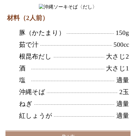
材料（2人前）
豚（かたまり）
150g
茹で汁
500cc
根昆布だし
大さじ2
酒
大さじ1
塩
適量
沖縄そば
2玉
ねぎ
適量
紅しょうが
適量