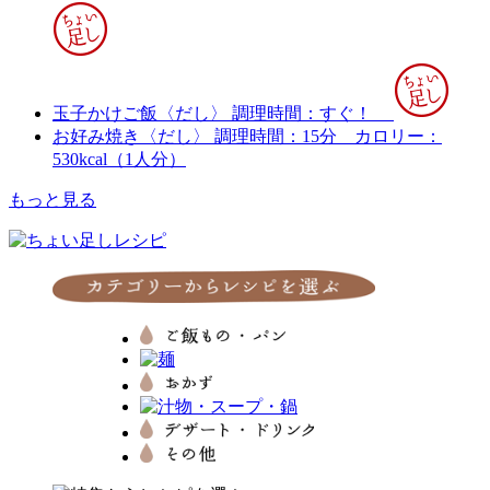
玉子かけご飯〈だし〉
調理時間：すぐ！
お好み焼き〈だし〉
調理時間：15分
カロリー：
530kcal（1人分）
もっと見る