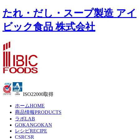
たれ・だし・スープ製造 アイ
ビック食品 株式会社
ISO22000取得
ホーム
HOME
商品情報
PRODUCTS
ラボ
LAB
GOKAN
GOKAN
レシピ
RECIPE
CSR
CSR