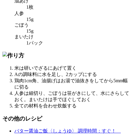
油あげ
1枚
人参
15g
ごぼう
15g
まいたけ
1パック
米は研いでざるにあげて置く
Aの調味料に水を足し、2カップにする
鶏肉1cm角、油揚げはお湯で油抜きをしてから5mm幅
に切る
人参は細切り、ごぼうは笹がきにして、水にさらして
おく。まいたけは手でほぐしておく
全ての材料を合わせ炊飯する
その他のレシピ
バター醤油ご飯〈しょうゆ〉
調理時間：すぐ！