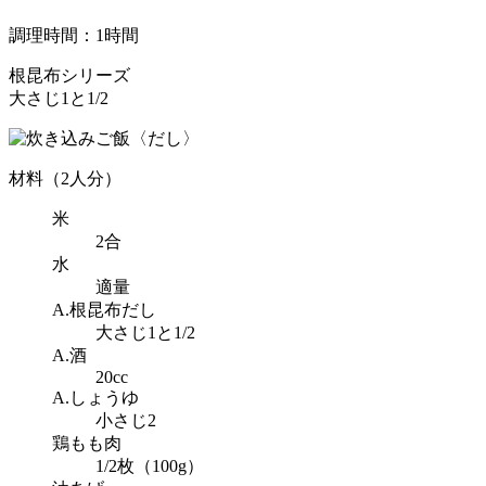
調理時間：1時間
根昆布シリーズ
大さじ1と1/2
材料（2人分）
米
2合
水
適量
A.根昆布だし
大さじ1と1/2
A.酒
20cc
A.しょうゆ
小さじ2
鶏もも肉
1/2枚（100g）