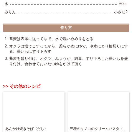
水
60cc
みりん
小さじ2
蕎麦は表示に従ってゆで、水で洗いぬめりをとる
オクラは塩でこすってから、柔らかめにゆで、冷水にとり輪切りにす
る。長いもはすり下ろす
蕎麦を盛り付け、オクラ、みょうが、納豆、すり下ろした長いもを盛
り付け、合わせておいたつゆをかけて頂く
その他のレシピ
あんかけ焼きそば〈だし〉
三種のキノコのクリームパスタ〈しょうゆ〉