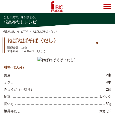
根昆布だしレシピTOP
＞ ねばねばそば〈だし〉
ねばねばそば〈だし〉
根昆布シリーズ
大さじ2
調理時間：15分
エネルギー：480kcal（1人分）
材料（2人分）
蕎麦
2束
オクラ
4本
みょうが（千切り）
2個
納豆
1パック
長いも
50g
根昆布だし
大さじ2