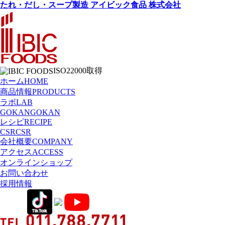
たれ・だし・スープ製造 アイビック食品 株式会社
ISO22000取得
ホーム
HOME
商品情報
PRODUCTS
ラボ
LAB
GOKAN
GOKAN
レシピ
RECIPE
CSR
CSR
会社概要
COMPANY
アクセス
ACCESS
オンラインショップ
お問い合わせ
採用情報