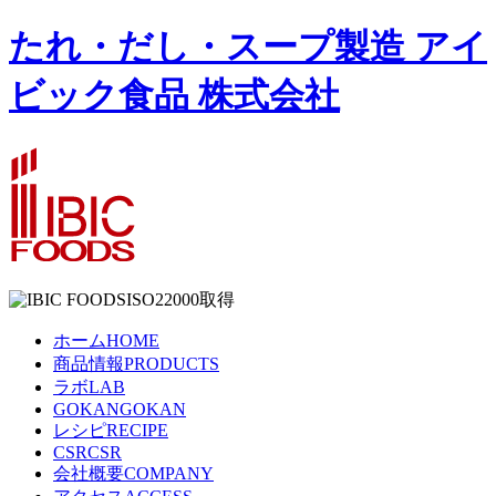
たれ・だし・スープ製造 アイ
ビック食品 株式会社
ISO22000取得
ホーム
HOME
商品情報
PRODUCTS
ラボ
LAB
GOKAN
GOKAN
レシピ
RECIPE
CSR
CSR
会社概要
COMPANY